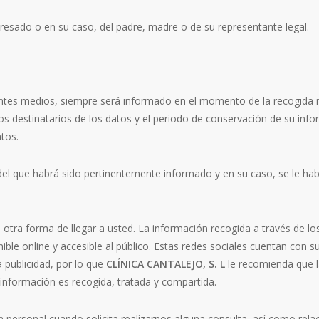
resado o en su caso, del padre, madre o de su representante legal.
ntes medios, siempre será informado en el momento de la recogida m
, los destinatarios de los datos y el periodo de conservación de su in
tos.
 del que habrá sido pertinentemente informado y en su caso, se le ha
es otra forma de llegar a usted. La información recogida a través de
le online y accesible al público. Estas redes sociales cuentan con su
 publicidad, por lo que
CLÍNICA CANTALEJO, S. L
le recomienda que l
información es recogida, tratada y compartida.
personal cuando solicita realizarnos alguna consulta, así como rela