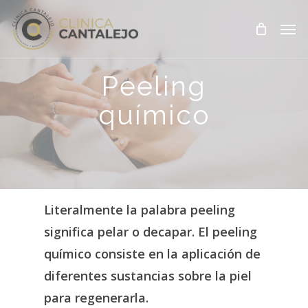
Skip
Men
to
main
content
Peeling
químico
Literalmente
la
palabra
peeling
significa
pelar
o
decapar.
El
peeling
químico
consiste
en
la
aplicación
de
diferentes
sustancias
sobre
la
piel
para
regenerarla.