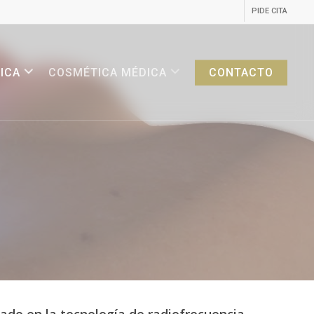
PIDE CITA
ICA
COSMÉTICA MÉDICA
CONTACTO
sado
en
la
tecnología
de
radiofrecuencia