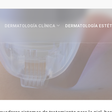
DERMATOLOGÍA CLÍNICA
DERMATOLOGÍA ESTÉT
novadores
sistemas
de
tratamiento
para
la
piel,
ba