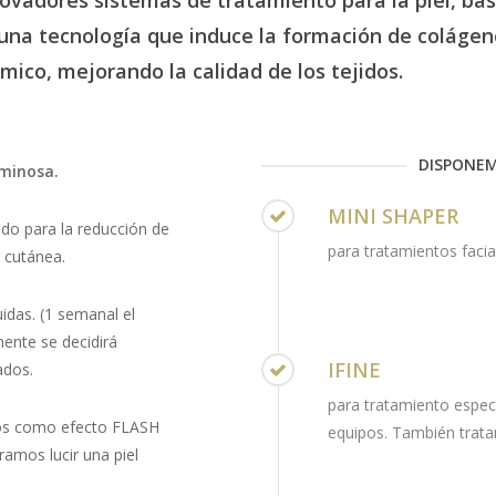
una
tecnología
que
induce
la
formación
de
colágen
mico,
mejorando
la
calidad
de
los
tejidos.
DISPONEM
uminosa.
MINI SHAPER
do para la reducción de
para tratamientos facial
z cutánea.
das. (1 semanal el
ente se decidirá
IFINE
ados.
para tratamiento especí
dos como efecto FLASH
equipos. También trata
ramos lucir una piel