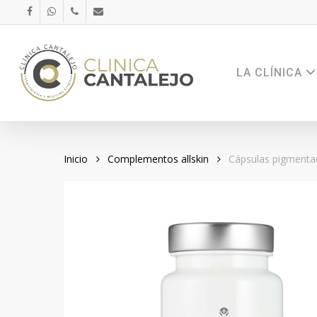
Skip
FACEBOOK
WHATSAPP
PHONE
EMAIL
to
main
content
LA CLÍNICA
Inicio
Complementos allskin
Cápsulas pigmenta